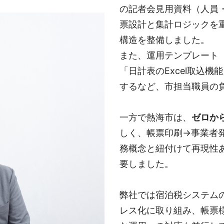
の記者会見用資料（人員
票設計と集計ロジックを
構造を整備しました。
また、運用テンプレート
「日計表のExcel取込
するなど、市担当職員の
一方で熱海市は、
ゼロか
しく、帳票印刷→事業者
務概念と紐付けて再現性
要しました。
弊社では宿泊税システム
レス化に取り組み、帳票様