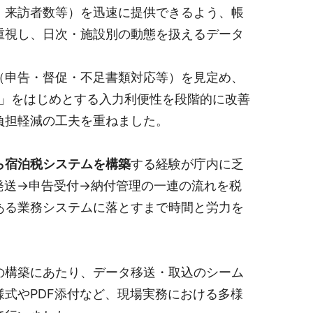
・来訪者数等）を迅速に提供できるよう、帳
重視し、日次・施設別の動態を扱えるデータ
（申告・督促・不足書類対応等）を見定め、
機能」をはじめとする入力利便性を段階的に改善
負担軽減の工夫を重ねました。
ら宿泊税システムを構築
する経験が庁内に乏
発送→申告受付→納付管理の一連の流れを税
ある業務システムに落とすまで時間と労力を
の構築にあたり、データ移送・取込のシーム
式やPDF添付など、現場実務における多様