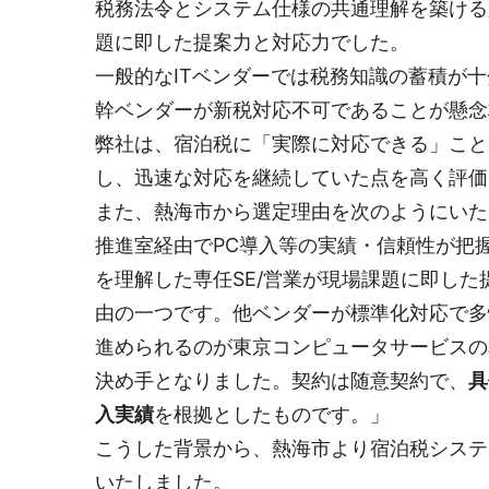
税務法令とシステム仕様の共通理解を築ける
題に即した提案力と対応力でした。
一般的なITベンダーでは税務知識の蓄積が
幹ベンダーが新税対応不可であることが懸念
弊社は、宿泊税に「実際に対応できる」こと
し、迅速な対応を継続していた点を高く評価
また、熱海市から選定理由を次のようにいた
推進室経由でPC導入等の実績・信頼性が把
を理解した専任SE/営業が現場課題に即し
由の一つです。他ベンダーが標準化対応で多
進められるのが東京コンピュータサービスの
決め手となりました。契約は随意契約で、
具
入実績
を根拠としたものです。」
こうした背景から、熱海市より宿泊税システ
いたしました。