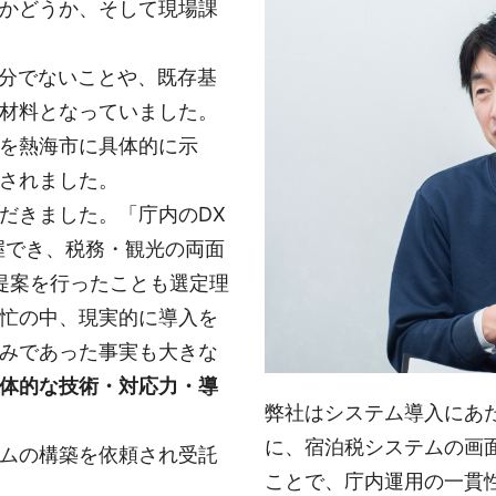
かどうか、そして現場課
十分でないことや、既存基
材料となっていました。
を熱海市に具体的に示
されました。
だきました。「庁内のDX
握でき、税務・観光の両面
た提案を行ったことも選定理
忙の中、現実的に導入を
みであった事実も大きな
体的な技術・対応力・導
弊社はシステム導入にあ
に、宿泊税システムの画
ムの構築を依頼され受託
ことで、庁内運用の一貫